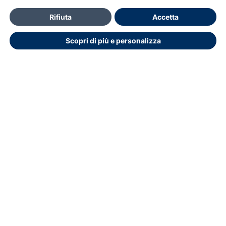
Contatti
Rifiuta
Accetta
Per Informazioni e accesso al portale Contattare Ufficio
Scopri di più e personalizza
Formazione
ufficioformazione@ifo.it
Dichiarazione di accessibilità
Copyright © 2026.
Educasoftware
Ottimizzato per Chrome