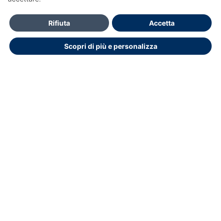
Contatti
Rifiuta
Accetta
Per Informazioni e accesso al portale Contattare Ufficio
Scopri di più e personalizza
Formazione
ufficioformazione@ifo.it
Dichiarazione di accessibilità
Copyright © 2026.
Educasoftware
Ottimizzato per Chrome