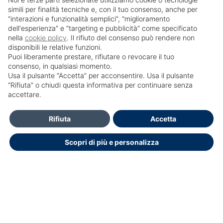
simili per finalità tecniche e, con il tuo consenso, anche per
“interazioni e funzionalità semplici”, “miglioramento
dell'esperienza” e “targeting e pubblicità” come specificato
nella
cookie policy
. Il rifiuto del consenso può rendere non
disponibili le relative funzioni.
Puoi liberamente prestare, rifiutare o revocare il tuo
consenso, in qualsiasi momento.
Usa il pulsante “Accetta” per acconsentire. Usa il pulsante
SailPortal 8.5.1 build 18
“Rifiuta” o chiudi questa informativa per continuare senza
accettare.
Contatti
Rifiuta
Accetta
Per Informazioni e accesso al portale Contattare Ufficio
Scopri di più e personalizza
Formazione
ufficioformazione@ifo.it
Dichiarazione di accessibilità