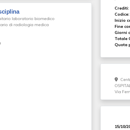
Crediti:
sciplina
Codice:
nitario laboratorio biomedico
Inizio c
tario di radiologia medica
Fine co
Giorni c
Totale 
a
Quota p
Centr
OSPITAL
Via Fer
15/10/2