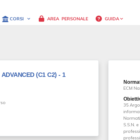
CORSI
AREA
PERSONALE
GUIDA
ADVANCED (C1 C2) - 1
Normat
ECM Na
Obietti
35 Argom
informat
Normativa
S.S.N. e
professi
professi