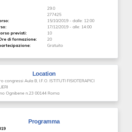
29.0
277425
orso:
15/10/2019
-
dalle: 12:00
rso:
17/12/2019
-
alle: 14:00
orso previsti:
10
Ore di formazione:
20
artecipazione:
Gratuito
Location
o congressi Aula B, I.F.O. ISTITUTI FISIOTERAPICI
IERI
mo Ognibene n.23 00144 Roma
Programma
019