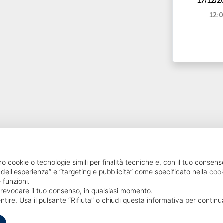
17/12/2
12:0
SailPortal 8.5.1 build 18
mo cookie o tecnologie simili per finalità tecniche e, con il tuo consens
 dell'esperienza” e “targeting e pubblicità” come specificato nella
cook
 funzioni.
o revocare il tuo consenso, in qualsiasi momento.
ntire. Usa il pulsante “Rifiuta” o chiudi questa informativa per contin